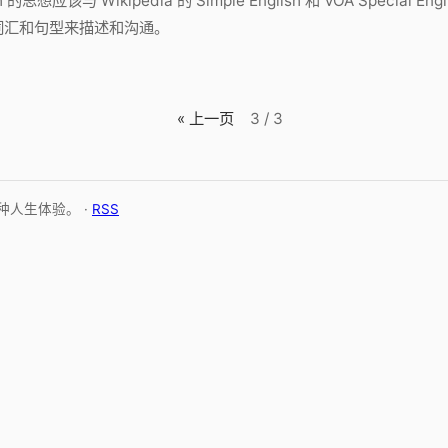
 的思想应该与 Wikipedia 的 Simple English 和 VOA Special E
词汇和句型来描述和沟通。
« 上一页
3 / 3
种人生体验。 ·
RSS